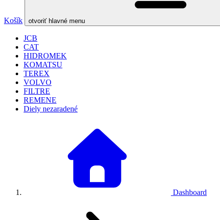
Košík
otvoriť hlavné menu
JCB
CAT
HIDROMEK
KOMATSU
TEREX
VOLVO
FILTRE
REMENE
Diely nezaradené
Dashboard