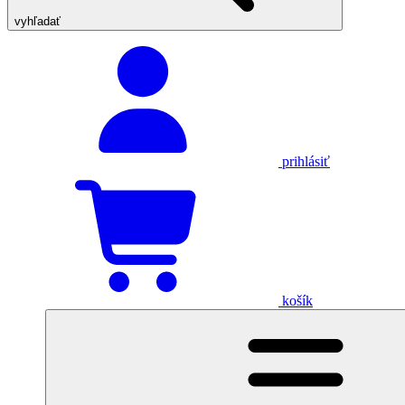
vyhľadať
prihlásiť
košík