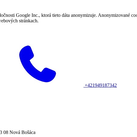
nosti Google Inc., ktorá tieto dáta anonymizuje. Anonymizované cooki
webových stránkach.
+421949187342
13 08 Nová Bošáca