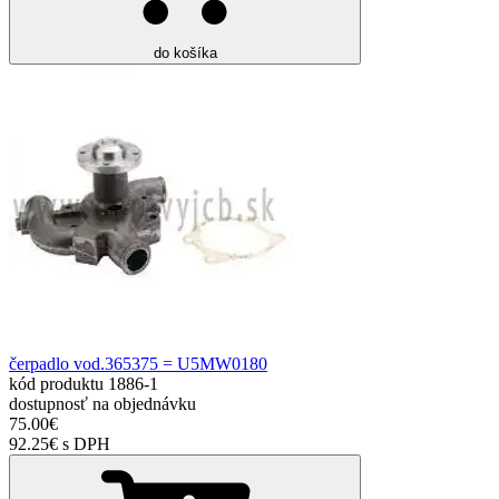
do košíka
čerpadlo vod.365375 = U5MW0180
kód produktu
1886-1
dostupnosť
na objednávku
75.00€
92.25€ s DPH