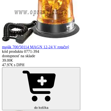
maják 700/50114 MAGN 12-24 V rotačný
kód produktu
0771-394
dostupnosť
na sklade
39.00€
47.97€ s DPH
do košíka