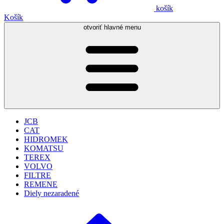
košík
Košík
otvoriť hlavné menu
JCB
CAT
HIDROMEK
KOMATSU
TEREX
VOLVO
FILTRE
REMENE
Diely nezaradené