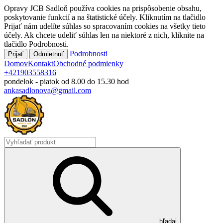
Opravy JCB Sadloň
používa cookies na
prispôsobenie obsahu,
poskytovanie funkcií a na štatistické účely
. Kliknutím na tlačidlo
Prijať
nám udelíte súhlas so spracovaním cookies na všetky tieto
účely. Ak chcete udeliť súhlas len na niektoré z nich, kliknite na
tlačidlo
Podrobnosti
.
Podrobnosti
Prijať
Odmietnuť
Domov
Kontakt
Obchodné podmienky
+421903558316
pondelok - piatok od 8.00 do 15.30 hod
ankasadlonova@gmail.com
hľadaj