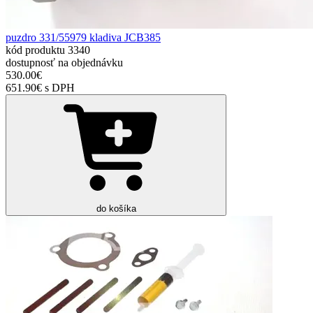
puzdro 331/55979 kladiva JCB385
kód produktu
3340
dostupnosť
na objednávku
530.00€
651.90€ s DPH
do košíka